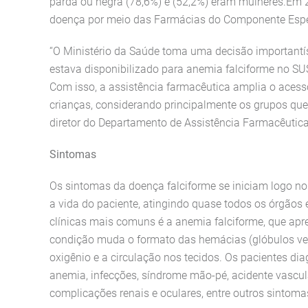
parda ou negra (78,6%) e (52,2%) eram mulheres.Em 
doença por meio das Farmácias do Componente Espec
“O Ministério da Saúde toma uma decisão important
estava disponibilizado para anemia falciforme no SU
Com isso, a assistência farmacêutica amplia o acess
crianças, considerando principalmente os grupos qu
diretor do Departamento de Assistência Farmacêutica
Sintomas
Os sintomas da doença falciforme se iniciam logo no
a vida do paciente, atingindo quase todos os órgãos
clínicas mais comuns é a anemia falciforme, que apr
condição muda o formato das hemácias (glóbulos ve
oxigênio e a circulação nos tecidos. Os pacientes diag
anemia, infecções, síndrome mão-pé, acidente vascula
complicações renais e oculares, entre outros sintoma