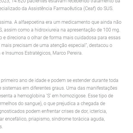
2023, 14.620 pacientes estavam recebendo tratamento da
ializado da Assistência Farmacêutica (Ceaf) do SUS.
íssima. A alfaepoetina era um medicamento que ainda não
S, assim como a hidroxiureia na apresentação de 100 mg.
o e direciona o olhar de forma mais cuidadosa para essas
e mais precisam de uma atenção especial”, destacou o
 e Insumos Estratégicos, Marco Pereira.
 primeiro ano de idade e podem se estender durante toda
 e sistemas em diferentes graus. Uma das manifestações
esenta a hemoglobina ‘S’ em homozigose. Esse tipo de
rmelhos do sangue), o que prejudica a chegada de
nosticados podem enfrentar crises de dor, icterícia,
r encefálico, priapismo, síndrome torácica aguda,
s.