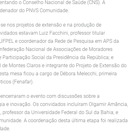
sentando o Conselho Nacional de Saúde (CNS). A
oordenador do PNVS Comunidade.
-se nos projetos de extensão e na produção de
nvidados estavam Luiz Facchini, professor titular
 UFPEL e coordenador da Rede de Pesquisa em APS da
Confederação Nacional de Associações de Moradores
 Participação Social da Presidência da República; e
de Montes Claros e integrante do Projeto de Extensão do
ta mesa ficou a cargo de Débora Melecchi, primeira
icos (Fenafar).
nal encerraram o evento com discussões sobre a
logia e inovação. Os convidados incluíram Olgamir Amância,
rofessor da Universidade Federal do Sul da Bahia; e
munidade. A coordenação desta última etapa foi realizada
dade.