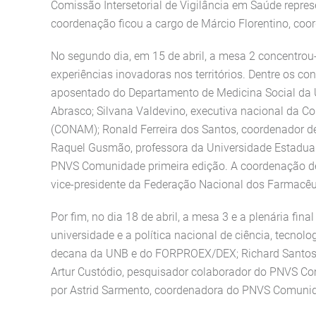
Comissão Intersetorial de Vigilância em Saúde repre
coordenação ficou a cargo de Márcio Florentino, c
No segundo dia, em 15 de abril, a mesa 2 concentrou
experiências inovadoras nos territórios. Dentre os co
aposentado do Departamento de Medicina Social da
Abrasco; Silvana Valdevino, executiva nacional da 
(CONAM); Ronald Ferreira dos Santos, coordenador de
Raquel Gusmão, professora da Universidade Estadual 
PNVS Comunidade primeira edição. A coordenação des
vice-presidente da Federação Nacional dos Farmacêut
Por fim, no dia 18 de abril, a mesa 3 e a plenária fi
universidade e a política nacional de ciência, tecno
decana da UNB e do FORPROEX/DEX; Richard Santos, p
Artur Custódio, pesquisador colaborador do PNVS Co
por Astrid Sarmento, coordenadora do PNVS Comuni