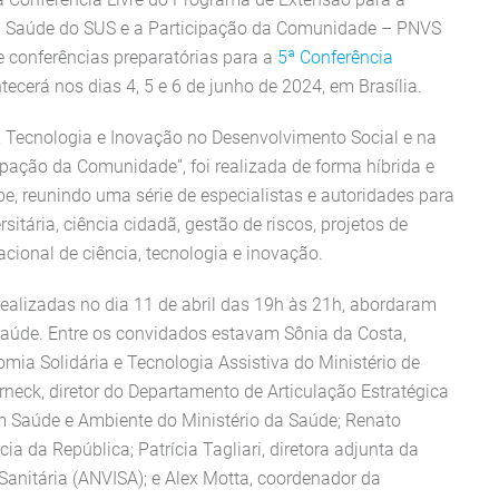
em Saúde do SUS e a Participação da Comunidade – PNVS
 conferências preparatórias para a
5ª Conferência
tecerá nos dias 4, 5 e 6 de junho de 2024, em Brasília.
a, Tecnologia e Inovação no Desenvolvimento Social e na
ipação da Comunidade”, foi realizada de forma híbrida e
e, reunindo uma série de especialistas e autoridades para
sitária, ciência cidadã, gestão de riscos, projetos de
acional de ciência, tecnologia e inovação.
realizadas no dia 11 de abril das 19h às 21h, abordaram
saúde. Entre os convidados estavam Sônia da Costa,
mia Solidária e Tecnologia Assistiva do Ministério de
neck, diretor do Departamento de Articulação Estratégica
em Saúde e Ambiente do Ministério da Saúde; Renato
ia da República; Patrícia Tagliari, diretora adjunta da
Sanitária (ANVISA); e Alex Motta, coordenador da