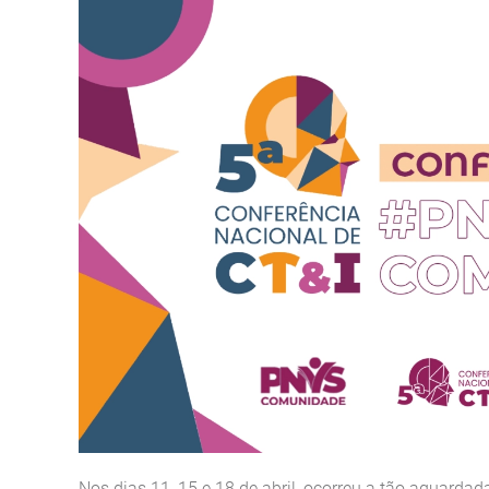
Nos dias 11, 15 e 18 de abril, ocorreu a tão aguarda