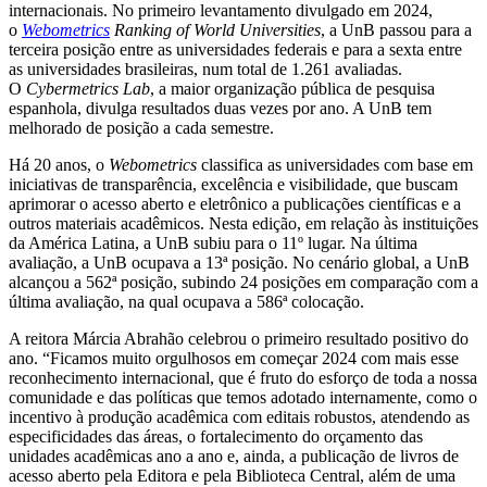
internacionais. No primeiro levantamento divulgado em 2024,
o
Webometrics
Ranking of World Universities
, a UnB passou para a
terceira posição entre as universidades federais e para a sexta entre
as universidades brasileiras, num total de 1.261 avaliadas.
O
Cybermetrics Lab
, a maior organização pública de pesquisa
espanhola, divulga resultados duas vezes por ano. A UnB tem
melhorado de posição a cada semestre.
Há 20 anos, o
Webometrics
classifica as universidades com base em
iniciativas de transparência, excelência e visibilidade, que buscam
aprimorar o acesso aberto e eletrônico a publicações científicas e a
outros materiais acadêmicos. Nesta edição, em relação às instituições
da América Latina, a UnB subiu para o 11º lugar. Na última
avaliação, a UnB ocupava a 13ª posição. No cenário global, a UnB
alcançou a 562ª posição, subindo 24 posições em comparação com a
última avaliação, na qual ocupava a 586ª colocação.
A reitora Márcia Abrahão celebrou o primeiro resultado positivo do
ano. “Ficamos muito orgulhosos em começar 2024 com mais esse
reconhecimento internacional, que é fruto do esforço de toda a nossa
comunidade e das políticas que temos adotado internamente, como o
incentivo à produção acadêmica com editais robustos, atendendo as
especificidades das áreas, o fortalecimento do orçamento das
unidades acadêmicas ano a ano e, ainda, a publicação de livros de
acesso aberto pela Editora e pela Biblioteca Central, além de uma