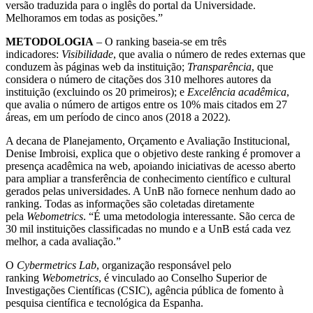
versão traduzida para o inglês do portal da Universidade.
Melhoramos em todas as posições.”
METODOLOGIA
– O ranking baseia-se em três
indicadores:
Visibilidade
, que avalia o número de redes externas que
conduzem às páginas web da instituição;
Transparência
, que
considera o número de citações dos 310 melhores autores da
instituição (excluindo os 20 primeiros); e
Excelência acadêmica
,
que avalia o número de artigos entre os 10% mais citados em 27
áreas, em um período de cinco anos (2018 a 2022).
A decana de Planejamento, Orçamento e Avaliação Institucional,
Denise Imbroisi, explica que o objetivo deste ranking é promover a
presença acadêmica na web, apoiando iniciativas de acesso aberto
para ampliar a transferência de conhecimento científico e cultural
gerados pelas universidades. A UnB não fornece nenhum dado ao
ranking. Todas as informações são coletadas diretamente
pela
Webometrics
. “É uma metodologia interessante. São cerca de
30 mil instituições classificadas no mundo e a UnB está cada vez
melhor, a cada avaliação.”
O
Cybermetrics Lab
, organização responsável pelo
ranking
Webometrics
, é vinculado ao Conselho Superior de
Investigações Científicas (CSIC), agência pública de fomento à
pesquisa científica e tecnológica da Espanha.